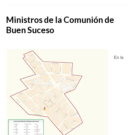
SERVICIOS
Ministros de la Comunión de
COF
Buen Suceso
BUENOS SUCESOS
En la