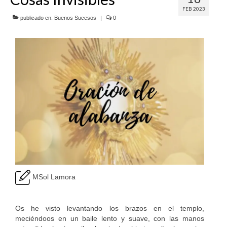
FEB 2023
SERVICIOS
publicado en:
Buenos Sucesos
|
0
COF
BUENOS SUCESOS
MSol Lamora
Os he visto levantando los brazos en el templo,
meciéndoos en un baile lento y suave, con las manos