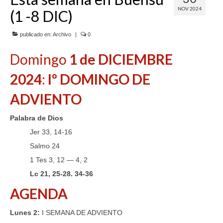
NOV 2024
(1 -8 DIC)
SERVICIOS
COF
publicado en:
Archivo
|
0
Domingo
1 de DICIEMBRE
BUENOS SUCESOS
2024
:
Iº DOMINGO DE
ADVIENTO
Palabra de Dios
Jer 33, 14-16
Salmo 24
1 Tes 3, 12 — 4, 2
Lc 21, 25-28. 34-36
AGENDA
Lunes 2:
I SEMANA DE ADVIENTO