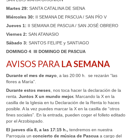
Martes 29:
SANTA CATALINA DE SIENA
Miércoles 30:
II SEMANA DE PASCUA / SAN PÍO V
Jueves 1:
II SEMANA DE PASCUA / SAN JOSÉ OBRERO
Viernes 2:
SAN ATANASIO
Sábado 3:
SANTOS FELIPE y SANTIAGO
DOMINGO
4
:
III DOMINGO DE PASCUA
AVISOS PARA
LA SEMANA
Durante el mes de mayo
, a las 20:00 h. se rezarán “las
flores a María”.
Durante estos meses
, nos toca hacer la declaración de la
renta.
Juntos X un mundo mejor.
Marcando la X en la
casilla de la Iglesia en tu Declaración de la Renta lo haces
posible. A la vez puedes marcar la X en la casilla de “otros
fines sociales”. En la entrada, pueden coger el folleto editado
por el Arzobispado.
El jueves día 8, a las 17:15 h.,
tendremos en nuestra
Parroquia un
concierto de música de Pascua
a cargo del