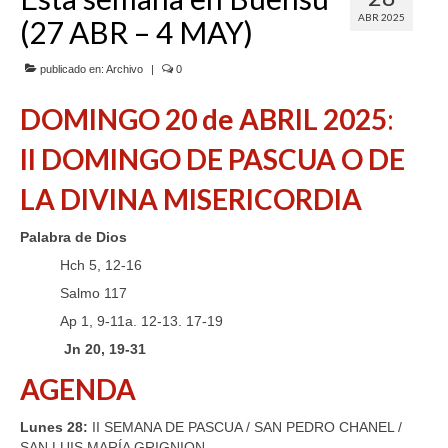
ABR 2025
(27 ABR – 4 MAY)
SERVICIOS
COF
publicado en:
Archivo
|
0
DOMINGO
20 de ABRIL
2025
:
BUENOS SUCESOS
II DOMINGO DE PASCUA O DE
LA DIVINA MISERICORDIA
Palabra de Dios
Hch 5, 12-16
Salmo 117
Ap 1, 9-11a. 12-13. 17-19
Jn 20, 19-31
AGENDA
Lunes 28:
II SEMANA DE PASCUA / SAN PEDRO CHANEL /
SAN LUIS MARÍA GRIGNION