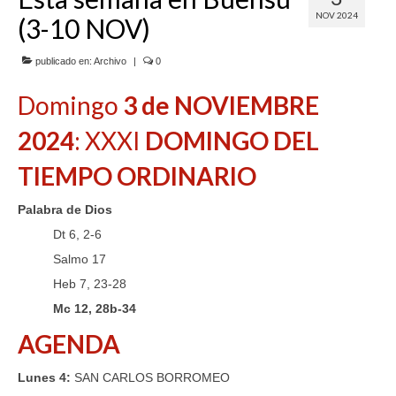
NOV 2024
(3-10 NOV)
SERVICIOS
COF
publicado en:
Archivo
|
0
Domingo
3 de NOVIEMBRE
BUENOS SUCESOS
2024
: XXXI
DOMINGO DEL
TIEMPO ORDINARIO
Palabra de Dios
Dt 6, 2-6
Salmo 17
Heb 7, 23-28
Mc 12, 28b-34
AGENDA
Lunes 4:
SAN CARLOS BORROMEO