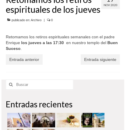
NOV 2020
espirituales de los jueves
SERVICIOS
COF
publicado en:
Archivo
|
0
BUENOS SUCESOS
Retomamos los retiros espirituales semanales con el padre
Enrique
los jueves a las 17:30
en nuestro templo del
Buen
Suceso
.
Entrada anterior
Entrada siguiente
Buscar
por:
Entradas recientes