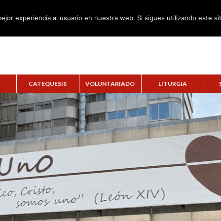
ejor experiencia al usuario en nuestra web. Si sigues utilizando este s
CATEQUESIS
VOLUNTARIADO
LITURGIA