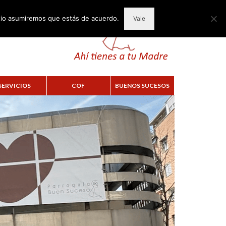
itio asumiremos que estás de acuerdo.
Vale
SERVICIOS
COF
BUENOS SUCESOS