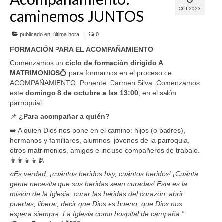
OCT 2023
caminemos JUNTOS
SERVICIOS
COF
publicado en:
última hora
|
0
FORMACIÓN PARA EL ACOMPAÑAMIENTO
BUENOS SUCESOS
Comenzamos un
ciclo de formación dirigido A
MATRIMONIOS
💍 para formarnos en el proceso de
ACOMPAÑAMIENTO. Ponente: Carmen Silva. Comenzamos
este
domingo 8 de octubre a las 13:00
, en el salón
parroquial.
📌
¿Para acompañar a quién?
➡️ A quien Dios nos pone en el camino: hijos (o padres),
hermanos y familiares, alumnos, jóvenes de la parroquia,
otros matrimonios, amigos e incluso compañeros de trabajo.
👨‍👩‍👧‍👦🫂
«Es verdad: ¡cuántos heridos hay, cuántos heridos! ¡Cuánta
gente necesita que sus heridas sean curadas! Esta es la
misión de la Iglesia: curar las heridas del corazón, abrir
puertas, liberar, decir que Dios es bueno, que Dios nos
espera siempre. La Iglesia como hospital de campaña.”