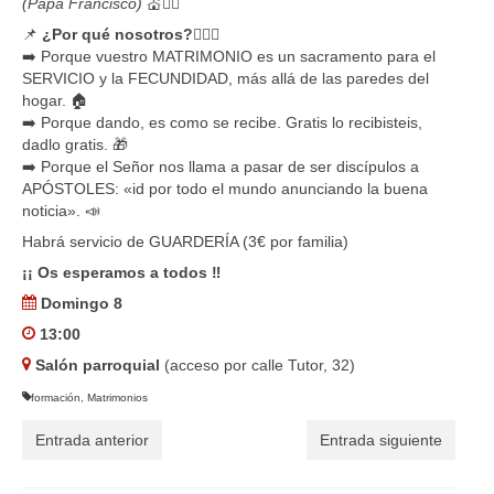
(Papa Francisco)
💒❤️‍🔥
📌
¿Por qué nosotros?
👩‍❤️‍👨
➡️ Porque vuestro MATRIMONIO es un sacramento para el
SERVICIO y la FECUNDIDAD, más allá de las paredes del
hogar. 🏠
➡️ Porque dando, es como se recibe. Gratis lo recibisteis,
dadlo gratis. 🎁
➡️ Porque el Señor nos llama a pasar de ser discípulos a
APÓSTOLES: «id por todo el mundo anunciando la buena
noticia». 📣
Habrá servicio de GUARDERÍA (3€ por familia)
¡¡ Os esperamos a todos ‼️
Domingo 8
13:00
Salón parroquial
(acceso por calle Tutor, 32)
formación
,
Matrimonios
Entrada anterior
Entrada siguiente