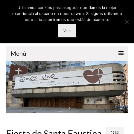
Utilizamos cookies para asegurar que damos la mejor
experiencia al usuario en nuestra web. Si sigues utilizando
este sitio asumiremos que estás de acuerdo.
Vale
Menú
PARROQUIA
GRUPOS
RETIROS
CATEQUESIS
VOLUNTARIADO
LITURGIA
Fiesta de Santa Faustina
28