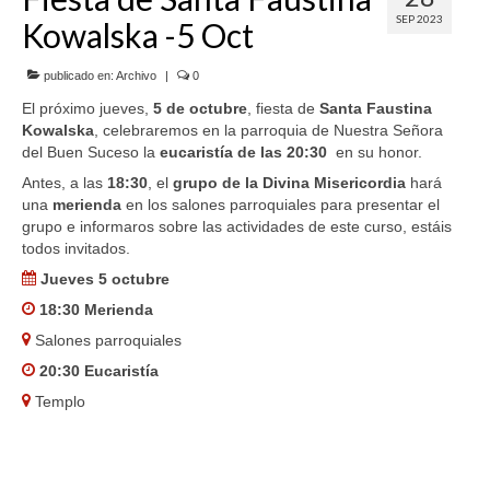
SEP 2023
Kowalska -5 Oct
SERVICIOS
COF
publicado en:
Archivo
|
0
El próximo jueves,
5 de octubre
, fiesta de
Santa Faustina
BUENOS SUCESOS
Kowalska
, celebraremos en la parroquia de Nuestra Señora
del Buen Suceso la
eucaristía de las 20:30
en su honor.
Antes, a las
18:30
, el
grupo de la Divina Misericordia
hará
una
merienda
en los salones parroquiales para presentar el
grupo e informaros sobre las actividades de este curso, estáis
todos invitados.
Jueves 5 octubre
18:30 Merienda
Salones parroquiales
20:30 Eucaristía
Templo