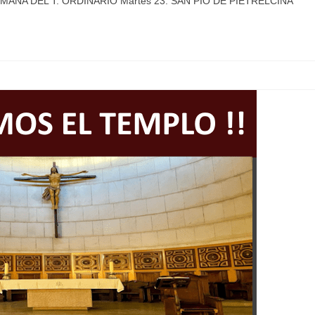
SEMANA DEL T. ORDINARIO Martes 23: SAN PÍO DE PIETRELCINA