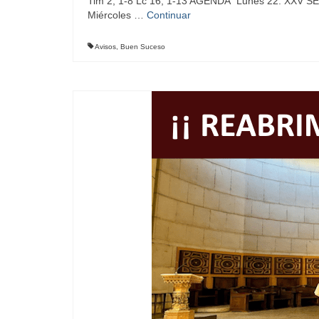
Tim 2, 1-8 Lc 16, 1-13 AGENDA Lunes 22: XXV 
Miércoles …
Continuar
Avisos
,
Buen Suceso