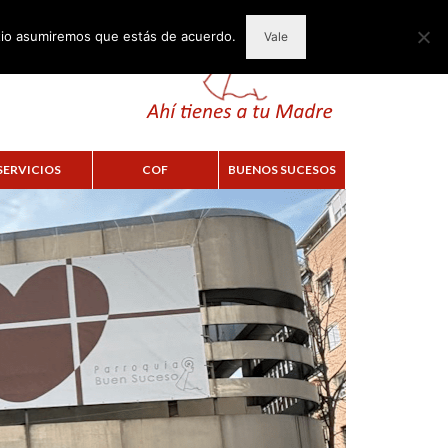
itio asumiremos que estás de acuerdo.
Vale
SERVICIOS
COF
BUENOS SUCESOS