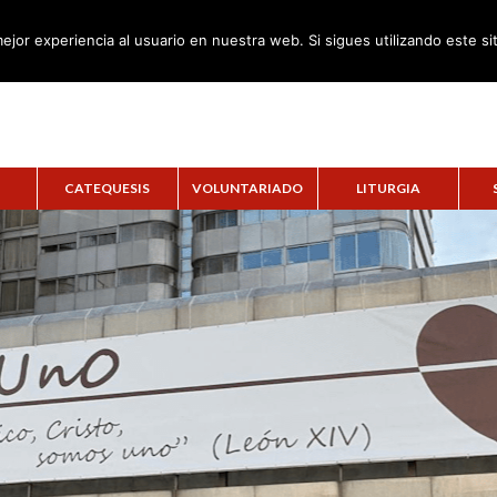
ejor experiencia al usuario en nuestra web. Si sigues utilizando este s
CATEQUESIS
VOLUNTARIADO
LITURGIA