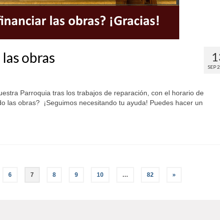
 las obras
1
SEP 
estra Parroquia tras los trabajos de reparación, con el horario de
ndo las obras? ¡Seguimos necesitando tu ayuda! Puedes hacer un
6
7
8
9
10
…
82
»