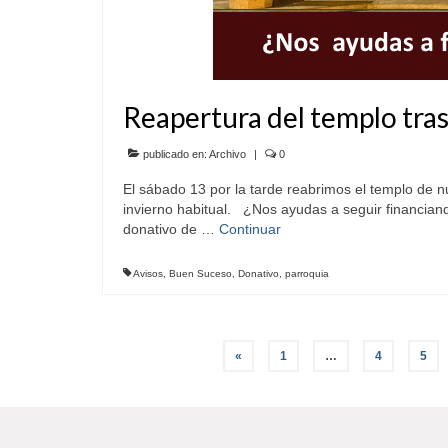
Reapertura del templo tras
publicado en:
Archivo
|
0
El sábado 13 por la tarde reabrimos el templo de nu
invierno habitual. ¿Nos ayudas a seguir financia
donativo de …
Continuar
Avisos
,
Buen Suceso
,
Donativo
,
parroquia
Paginación
«
1
…
4
5
de
entradas