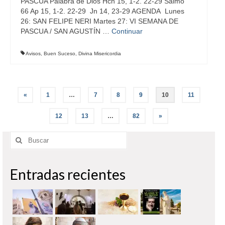
PASCUA Palabra de Dios Hch 15, 1-2. 22-29 Salmo
66 Ap 15, 1-2. 22-29 Jn 14, 23-29 AGENDA Lunes
26: SAN FELIPE NERI Martes 27: VI SEMANA DE
PASCUA / SAN AGUSTÍN …
Continuar
Avisos
,
Buen Suceso
,
Divina Misericordia
Paginación
«
1
…
7
8
9
10
11
de
12
13
…
82
»
entradas
Buscar
por:
Entradas recientes