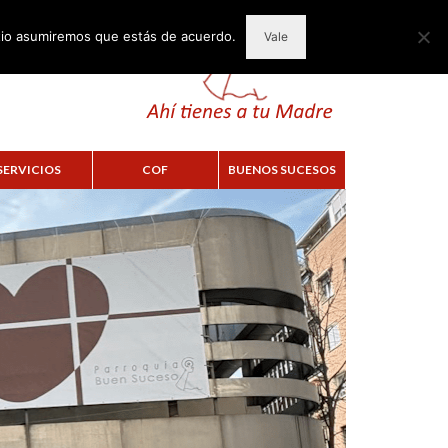
itio asumiremos que estás de acuerdo.
Vale
SERVICIOS
COF
BUENOS SUCESOS