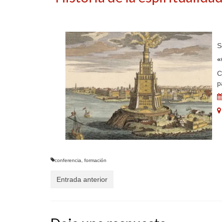
S
«
C
p
conferencia
,
formación
Entrada anterior