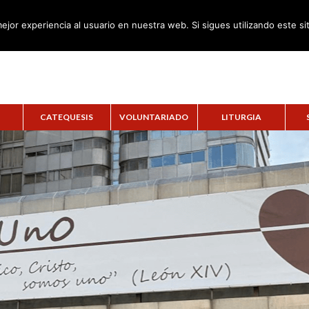
ejor experiencia al usuario en nuestra web. Si sigues utilizando este s
CATEQUESIS
VOLUNTARIADO
LITURGIA