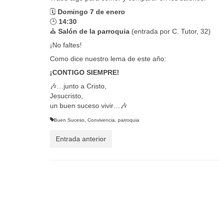
🗓️
Do
mingo 7 de enero
🕒
14:30
⛪️
Salón de la parroquia
(entrada por C. Tutor, 32)
¡No faltes!
Como dice nuestro lema de este año:
¡CONTIGO SIEMPRE!
🎶…junto a Cristo,
Jesucristo,
un buen suceso vivir…🎶
Buen Suceso
,
Convivencia
,
parroquia
Entrada anterior