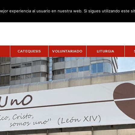
ejor experiencia al usuario en nuestra web. Si sigues utilizando este s
CATEQUESIS
VOLUNTARIADO
LITURGIA