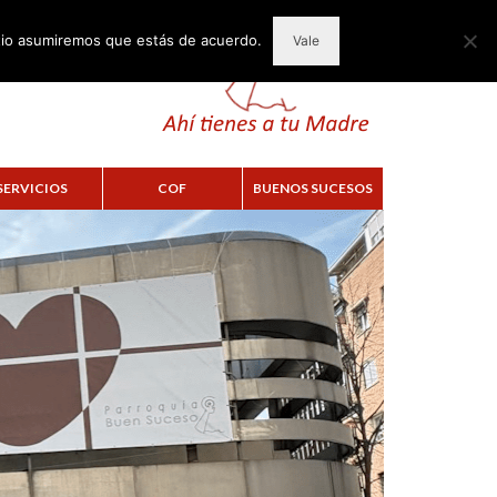
itio asumiremos que estás de acuerdo.
Vale
SERVICIOS
COF
BUENOS SUCESOS