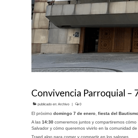
Convivencia Parroquial – 
publicado en:
Archivo
|
0
El próximo
domingo 7 de enero
,
fiesta del Bautism
A las
14:30
comeremos juntos y compartiremos cómo hem
Salvador y cómo queremos vivirlo en la comunidad de
Traed algo para comer y compartir en los salones.