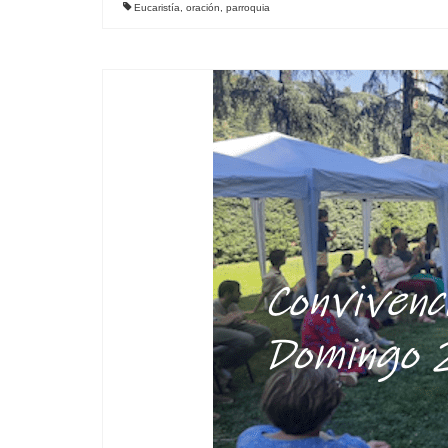
Eucaristía
,
oración
,
parroquia