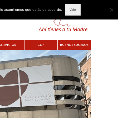
itio asumiremos que estás de acuerdo.
Vale
SERVICIOS
COF
BUENOS SUCESOS