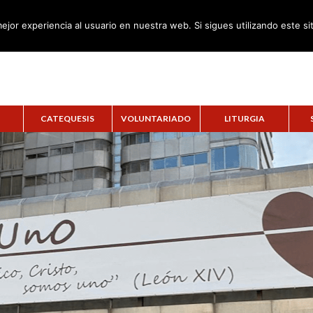
ejor experiencia al usuario en nuestra web. Si sigues utilizando este s
CATEQUESIS
VOLUNTARIADO
LITURGIA