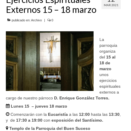
MAR 2021
Externos 15 – 18 marzo
SERVICIOS
COF
publicado en:
Archivo
|
0
BUENOS SUCESOS
La
parroquia
organiza
del
15 al
18 de
marzo
unos
ejercicios
espirituales
externos a
cargo de nuestro párroco
D. Enrique González Torres.
Lunes 15 – jueves 18 marzo
Comenzarán con la
Eucaristía
a las
12:00
hasta las
13:30
,
y de
17:30 a 19:00
con
exposición del Santísimo.
Templo de la Parroquia del Buen Suceso