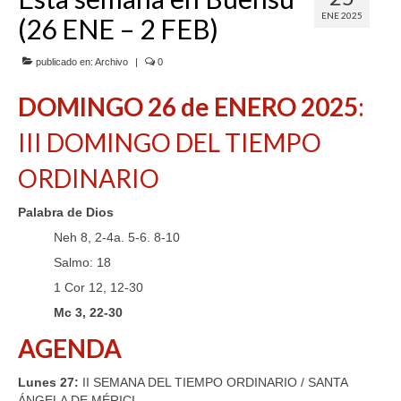
ENE 2025
(26 ENE – 2 FEB)
SERVICIOS
COF
publicado en:
Archivo
|
0
DOMINGO
26 de ENERO
2025
:
BUENOS SUCESOS
III DOMINGO DEL TIEMPO
ORDINARIO
Palabra de Dios
Neh 8, 2-4a. 5-6. 8-10
Salmo: 18
1 Cor 12, 12-30
Mc 3, 22-30
AGENDA
Lunes 27:
II SEMANA DEL TIEMPO ORDINARIO / SANTA
ÁNGELA DE MÉRICI