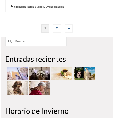
adoracion
,
Buen Suceso
,
Evangelización
Paginación
1
2
»
de
Buscar
entradas
por:
Entradas recientes
Horario de Invierno