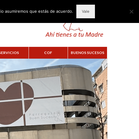
itio asumiremos que estás de acuerdo.
Vale
SERVICIOS
COF
BUENOS SUCESOS