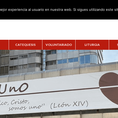
ejor experiencia al usuario en nuestra web. Si sigues utilizando este s
CATEQUESIS
VOLUNTARIADO
LITURGIA