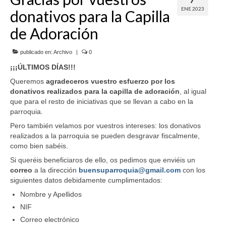
ENE 2023
donativos para la Capilla
SERVICIOS
de Adoración
COF
publicado en:
Archivo
|
0
BUENOS SUCESOS
¡¡¡ÚLTIMOS DÍAS!!!
Queremos
agradeceros vuestro esfuerzo por los
donativos realizados para la capilla de adoración
, al igual
que para el resto de iniciativas que se llevan a cabo en la
parroquia.
Pero también velamos por vuestros intereses: los donativos
realizados a la parroquia se pueden desgravar fiscalmente,
como bien sabéis.
Si queréis beneficiaros de ello, os pedimos que enviéis un
correo
a la dirección
buensuparroquia@gmail.com
con los
siguientes datos debidamente cumplimentados:
Nombre y Apellidos
NIF
Correo electrónico