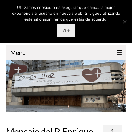
Utilizamos cookies para asegurar que damos la mejor
experiencia al usuario en nuestra web. Si sigues utilizando
este sitio asumiremos que estás de acuerdo.
Vale
Menú
PARROQUIA
GRUPOS
RETIROS
CATEQUESIS
VOLUNTARIADO
LITURGIA
Mensaje del P. Enrique –
1