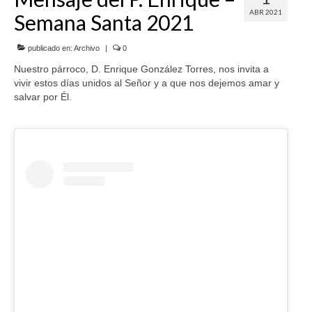
ABR 2021
Semana Santa 2021
SERVICIOS
COF
publicado en:
Archivo
|
0
Nuestro párroco, D. Enrique González Torres, nos invita a
BUENOS SUCESOS
vivir estos días unidos al Señor y a que nos dejemos amar y
salvar por Él.