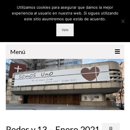
Utilizamos cookies para asegurar que damos la mejor
experiencia al usuario en nuestra web. Si sigues utilizando
este sitio asumiremos que estás de acuerdo.
Vale
Menú
PARROQUIA
GRUPOS
RETIROS
CATEQUESIS
VOLUNTARIADO
LITURGIA
Redes y 13 – Enero 2021
8