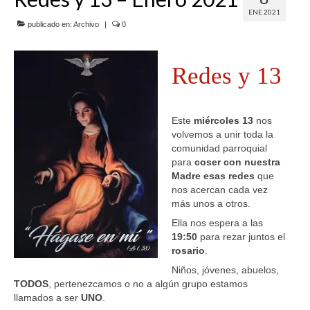
ENE 2021
SERVICIOS
publicado en:
Archivo
|
0
COF
Redes y 13
BUENOS SUCESOS
Este
miércoles 13
nos
volvemos a unir toda la
comunidad parroquial
para
coser con nuestra
Madre esas redes
que
nos acercan cada vez
más unos a otros.
Ella nos espera a las
19:50
para rezar juntos el
rosario
.
Niños, jóvenes, abuelos,
TODOS
, pertenezcamos o no a algún grupo estamos
llamados a ser
UNO
.