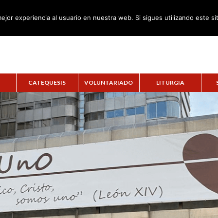
ejor experiencia al usuario en nuestra web. Si sigues utilizando este s
CATEQUESIS
VOLUNTARIADO
LITURGIA