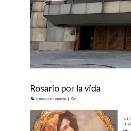
Rosario por la vida
publicado en:
Archivo
|
0
Os i
la v