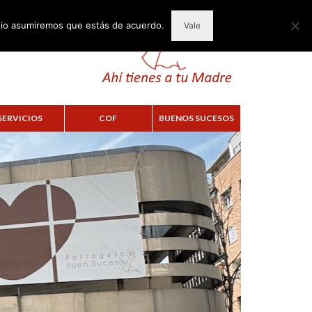
itio asumiremos que estás de acuerdo.
Vale
SERVICIOS
COF
BUENOS SUCESOS