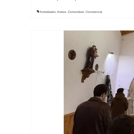
Actividades
,
Avisos
,
Comunidad
,
Convivencia