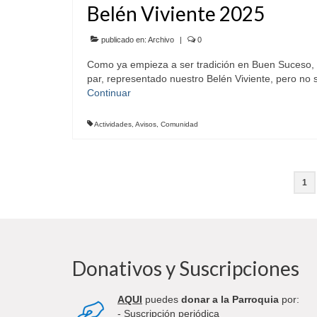
Belén Viviente 2025
publicado en:
Archivo
|
0
Como ya empieza a ser tradición en Buen Suceso, q
par, representado nuestro Belén Viviente, pero no 
Continuar
Actividades
,
Avisos
,
Comunidad
Paginación
1
de
entradas
Donativos y Suscripciones
AQUI
puedes
donar a la Parroquia
por:
- Suscripción periódica