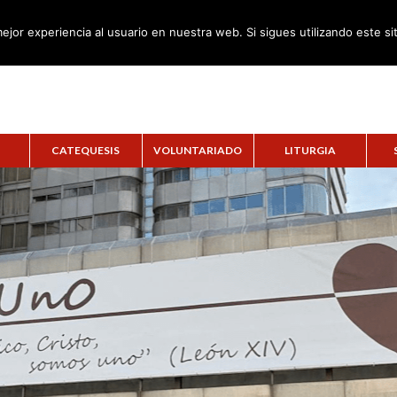
ejor experiencia al usuario en nuestra web. Si sigues utilizando este s
CATEQUESIS
VOLUNTARIADO
LITURGIA