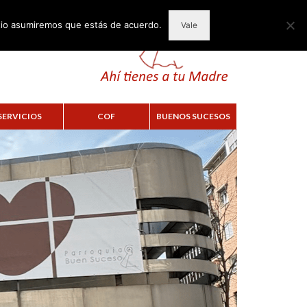
itio asumiremos que estás de acuerdo.
Vale
SERVICIOS
COF
BUENOS SUCESOS