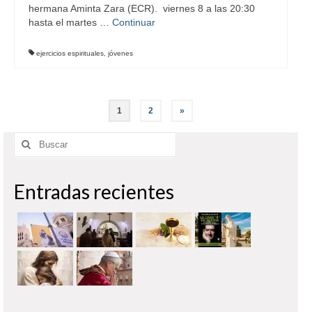
hermana Aminta Zara (ECR). viernes 8 a las 20:30
hasta el martes …
Continuar
ejercicios espirituales
,
jóvenes
Paginación
1
2
»
de
Buscar
entradas
por:
Entradas recientes