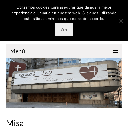
Utilizamos cookies para asegurar que damos la mejor
experiencia al usuario en nuestra web. Si sigues utilizando
este sitio asumiremos que estás de acuerdo.
Vale
Menú
PARROQUIA
GRUPOS
RETIROS
CATEQUESIS
VOLUNTARIADO
Misa
LITURGIA