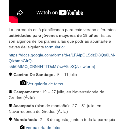
La parroquia está planificando para este verano diferentes
actividades para jóvenes mayores de 18 años
. Estas
son algunos de los planes a las que podrías apuntarte a
través del siguiente
formulario:
https://docs.google.com/forms/d/e/1FAIpQLSdzDl8Qs0LM-
QlzbmpGIrQ-
s550MMCgXBN4HTTDxM7swA9sKQ/viewform)
Camino De Santiago:
5 – 11 julio
Ver galería de fotos
Campamento:
19 – 27 julio, en Navarredonda de
Gredos (Ávila)
Acampada
(plan de montaña): 27 – 31 julio, en
Navarredonda de Gredos (Ávila)
Mondoñedo
: 2 – 8 de agosto, junto a toda la parroquia
Ver galería de fotos