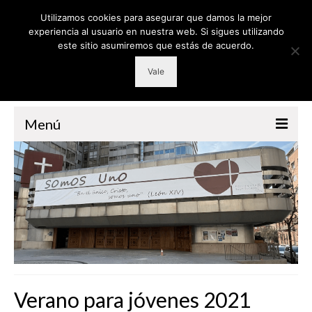
Utilizamos cookies para asegurar que damos la mejor
experiencia al usuario en nuestra web. Si sigues utilizando
este sitio asumiremos que estás de acuerdo.
Vale
Menú
PARROQUIA
GRUPOS
RETIROS
CATEQUESIS
VOLUNTARIADO
Verano para jóvenes 2021
LITURGIA