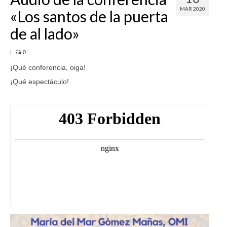
MAR 2020
«Los santos de la puerta
SERVICIOS
de al lado»
COF
|
0
BUENOS SUCESOS
¡Qué conferencia, oiga!
¡Qué espectáculo!