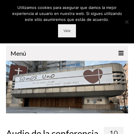
Utilizamos cookies para asegurar que damos la mejor
experiencia al usuario en nuestra web. Si sigues utilizando
este sitio asumiremos que estás de acuerdo.
Vale
Menú
PARROQUIA
GRUPOS
RETIROS
CATEQUESIS
VOLUNTARIADO
LITURGIA
Audio de la conferencia
10