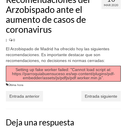
MAR 2020
Arzobispado ante el
SERVICIOS
aumento de casos de
COF
coronavirus
BUENOS SUCESOS
|
0
El Arzobispado de Madrid ha ofrecido hoy las siguientes
recomendaciones. Es importante destacar que son
recomendaciones, no decisiones ni normas cerradas:
Setting up fake worker failed: "Cannot load script at:
https://parroquiabuensuceso.es/wp-content/plugins/pdf-
embedder/assets/js/pdfjs/pdf.worker.min.js".
Última hora
Entrada anterior
Entrada siguiente
Deja una respuesta