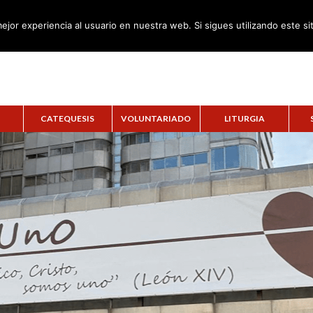
ejor experiencia al usuario en nuestra web. Si sigues utilizando este s
CATEQUESIS
VOLUNTARIADO
LITURGIA