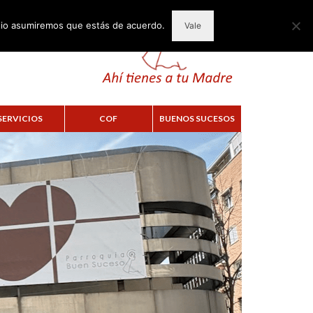
itio asumiremos que estás de acuerdo.
Vale
SERVICIOS
COF
BUENOS SUCESOS