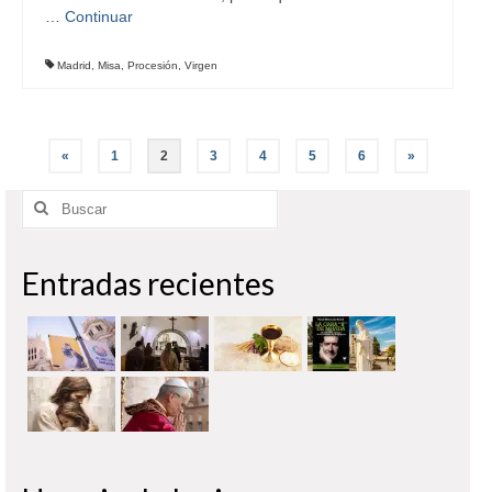
…
Continuar
Madrid
,
Misa
,
Procesión
,
Virgen
Paginación
«
1
2
3
4
5
6
»
de
Buscar
entradas
por:
Entradas recientes